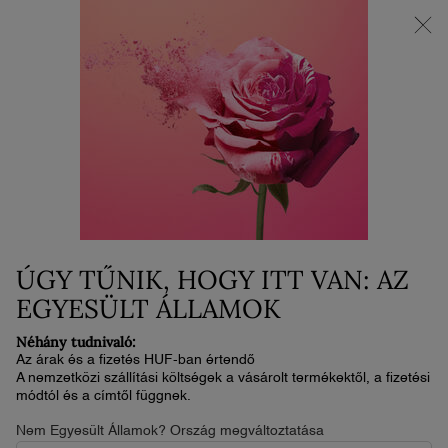
AZ ÚJ LA VIE EST BELLE VERY CHERRY | Neszesszer + minta +
minitermék ajándékba az új illat vásárlása mellé.*
0
Kosaram
0 termék
Main content
...
Illat
Ô Kollekció Világa
Ô ZENITH HAIR & BODY MIST -
ET
16 700 Ft
Készleten
2-4 nap
ÚGY TŰNIK, HOGY ITT VAN: AZ
A Les Ô Juicy Hair & Body Mists az új, trendi, színes és
kompakt útitárs — hogy bárhol, bármikor, bá ...
Olvassa el a
EGYESÜLT ÁLLAMOK
teljes leírást
Néhány tudnivaló:
Az árak és a fizetés HUF-ban értendő
ÚJ
A nemzetközi szállítási költségek a vásárolt termékektől, a fizetési
módtól és a címtől függnek.
Nem Egyesült Államok? Ország megváltoztatása