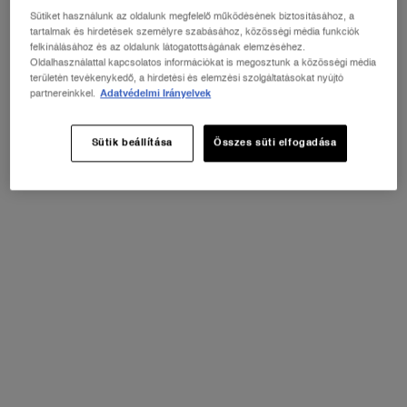
pdp-section-benefits-highlighted_LayoutFragrance
Sütiket használunk az oldalunk megfelelő működésének biztosításához, a
tartalmak és hirdetések személyre szabásához, közösségi média funkciók
MELYIK HANGULATOT VÁLASZTJA EZEN A
felkínálásához és az oldalunk látogatottságának elemzéséhez.
Oldalhasználattal kapcsolatos információkat is megosztunk a közösségi média
NYÁRON?
területén tevékenykedő, a hirdetési és elemzési szolgáltatásokat nyújtó
Érezze a
partnereinkkel.
Adatvédelmi Irányelvek
Sütik beállítása
Összes süti elfogadása
BOLDOGSÁGOT az
Ô ZENITH-tel
✓ A megkérdezett nők 90 %-a szerint ez az
illatos permet azonnal boldogságot és örömöt ad.
✓ 94 % egyetért abban, hogy jókedvre deríti.
✓ 94 % szerint használat közben
elragadtatottnak érzik magukat.