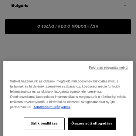
Designed to help fight the visible signs of stress, Hydra Zen
provides 24-hour hydration leaving your skin feeling soothed and
comfortable.
ORSZÁG / RÉGIÓ MÓDOSÍTÁSA
Home
Bőrápolás
Rendezés
RENDEZÉS
7 termékek
LEGKERESETTEBB
SZŰRÉS
FILTER MENU
ÚJ
Folytatás elfogadás nélkül
Sütiket használunk az oldalunk megfelelő működésének biztosításához, a
tartalmak és hirdetések személyre szabásához, közösségi média funkciók
felkínálásához és az oldalunk látogatottságának elemzéséhez.
Oldalhasználattal kapcsolatos információkat is megosztunk a közösségi média
területén tevékenykedő, a hirdetési és elemzési szolgáltatásokat nyújtó
partnereinkkel.
Adatvédelmi Irányelvek
Sütik beállítása
Összes süti elfogadása
HYDRA ZEN CREAM
HYDRA ZEN GEL CREAM