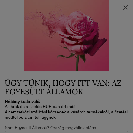
AZ ÚJ LA VIE EST BELLE VERY CHERRY | Neszesszer + minta +
minitermék ajándékba az új illat vásárlása mellé.*
0
Kosaram
0 termék
Main content
HYDRA ZEN
ÚGY TŰNIK, HOGY ITT VAN: AZ
EGYESÜLT ÁLLAMOK
Néhány tudnivaló:
Az árak és a fizetés HUF-ban értendő
A nemzetközi szállítási költségek a vásárolt termékektől, a fizetési
módtól és a címtől függnek.
HYDRA ZEN
Nem Egyesült Államok? Ország megváltoztatása