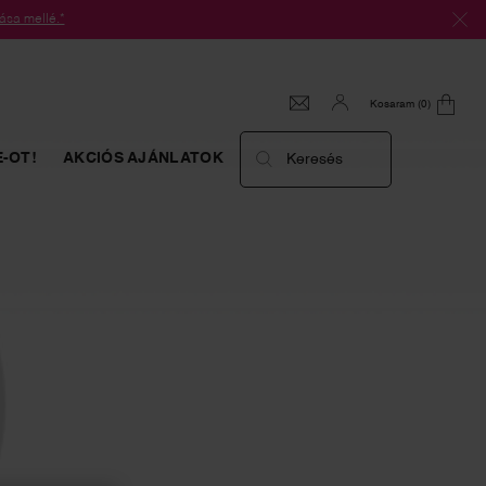
ása mellé.*
Kosaram
0
0 termék
-OT!
AKCIÓS AJÁNLATOK
Keresés