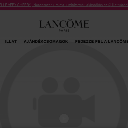
LLE VERY CHERRY | Neszesszer + minta + minitermék ajándékba az új illat vásárl
ILLAT
AJÁNDÉKCSOMAGOK
FEDEZZE FEL A LANCÔME