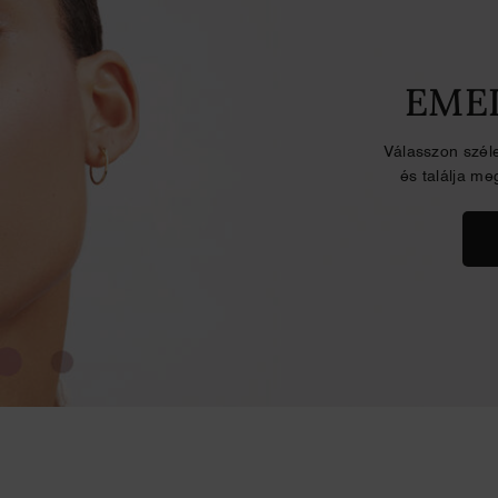
EMEL
Válasszon széle
és találja me