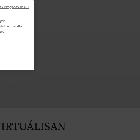
ás elfogadás nélkül
lyre
dalhasználattal
zési
VIRTUÁLISAN