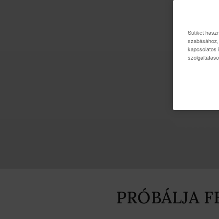
Sütiket hasz
szabásához, 
kapcsolatos 
szolgáltatáso
PRÓBÁLJA F