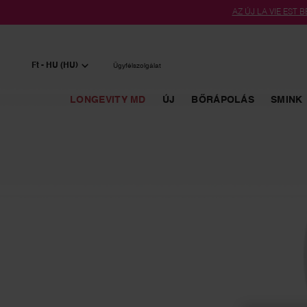
AZ ÚJ LA VIE EST BE
Main content
Ft - HU (HU)
Ügyfélszolgálat
LONGEVITY MD
ÚJ
BŐRÁPOLÁS
SMINK