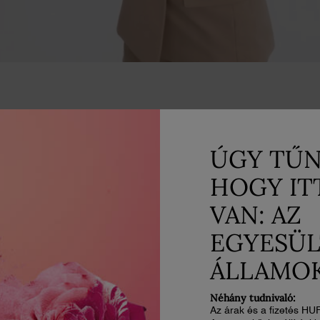
ÚGY TŰN
HOGY IT
HOGYAN 
VAN: AZ
EL A LEG
EGYESÜL
EREDMÉ
ÁLLAMO
Néhány tudnivaló:
✔ GONDOSKODJON A JÓ ME
Az árak és a fizetés HU