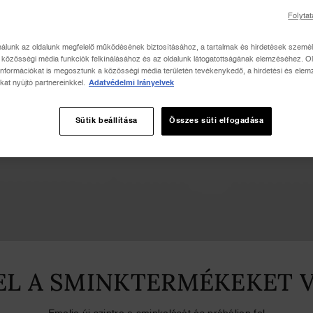
Folytat
nálunk az oldalunk megfelelő működésének biztosításához, a tartalmak és hirdetések szemé
közösségi média funkciók felkínálásához és az oldalunk látogatottságának elemzéséhez. Ol
információkat is megosztunk a közösségi média területén tevékenykedő, a hirdetési és elem
kat nyújtó partnereinkkel.
Adatvédelmi Irányelvek
Sütik beállítása
Összes süti elfogadása
EL A SMINKTERMÉKEKET 