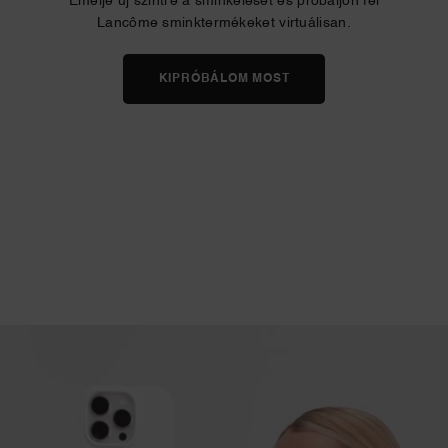
Emelje új szintre a sminkelését és próbáljon fel
Lancôme sminktermékeket virtuálisan.
KIPRÓBÁLOM MOST