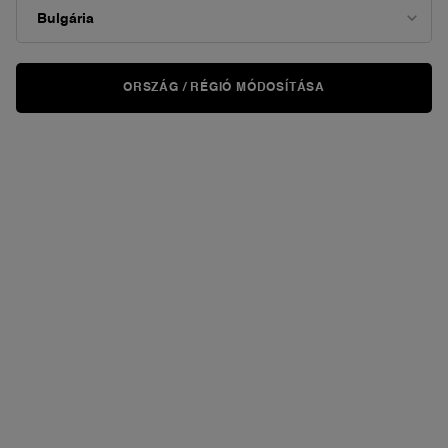
ORSZÁG / RÉGIÓ MÓDOSÍTÁSA
KIPRÓBÁLOM
VIRTUÁLISAN
IDÔLE TINT