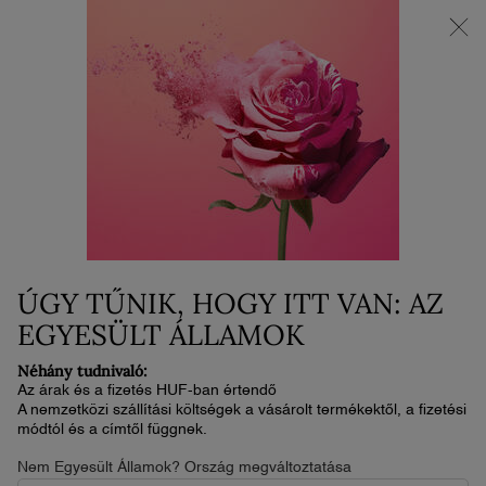
AZ ÚJ LA VIE EST BELLE VERY CHERRY | Neszesszer + minta +
minitermék ajándékba az új illat vásárlása mellé.*
0
Kosaram
0 termék
Main content
Home
Smink
IDÔLE TINT
17 400 Ft
Készleten
2-4 nap
(248 571,43 Ft/100 ml.)
Az Idôle Tint a Lancôme első folyékony szemhéjfestéke, amely
ÚGY TŰNIK, HOGY ITT VAN: AZ
a szemektől az arcig sokoldalúan haszná ...
Olvassa el a teljes
leírást
EGYESÜLT ÁLLAMOK
Néhány tudnivaló:
ÚJ
Az árak és a fizetés HUF-ban értendő
A nemzetközi szállítási költségek a vásárolt termékektől, a fizetési
módtól és a címtől függnek.
Nem Egyesült Államok? Ország megváltoztatása