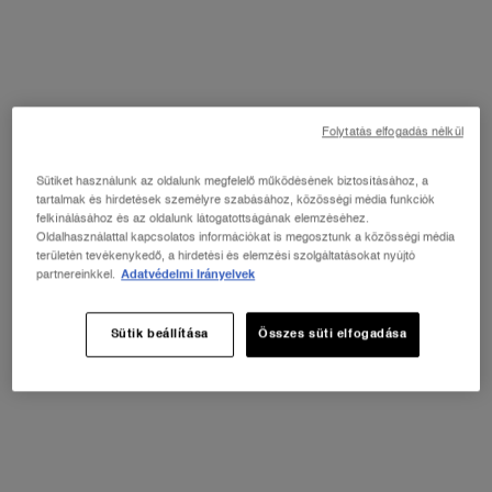
mintát + egy miniterméket ajándékba az új termék
vásárlása mellé!*
VÁSÁRLÁS
PDP Product description section
Folytatás elfogadás nélkül
Sütiket használunk az oldalunk megfelelő működésének biztosításához, a
tartalmak és hirdetések személyre szabásához, közösségi média funkciók
felkínálásához és az oldalunk látogatottságának elemzéséhez.
Oldalhasználattal kapcsolatos információkat is megosztunk a közösségi média
területén tevékenykedő, a hirdetési és elemzési szolgáltatásokat nyújtó
partnereinkkel.
Adatvédelmi Irányelvek
Sütik beállítása
Összes süti elfogadása