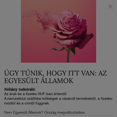
SUPER BRAND DAYS | Akár 30% KEDVEZMÉNY!*
0
Kosaram
0 termék
Main content
ILLAT
ÚGY TŰNIK, HOGY ITT VAN: AZ
EGYESÜLT ÁLLAMOK
Néhány tudnivaló:
Az árak és a fizetés HUF-ban értendő
A nemzetközi szállítási költségek a vásárolt termékektől, a fizetési
módtól és a címtől függnek.
ILLAT
Nem Egyesült Államok? Ország megváltoztatása