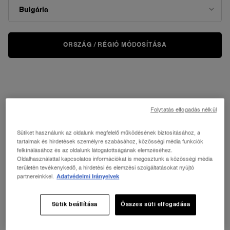
Engedjen a felejthetetlen Lancôme illatok sodrásának, amelyek
előcsalogassák életörömét, és arra invitálják, hogy teljes életet
éljen.
ORSZÁG / RÉGIÓ MÓDOSÍTÁSA
Illat
Home
Rendezés
RENDEZÉS
53 termékek
LEGKERESETTEBB
SZŰRÉS
FILTER MENU
ÚJ
ÚJ
Folytatás elfogadás nélkül
Sütiket használunk az oldalunk megfelelő működésének biztosításához, a
tartalmak és hirdetések személyre szabásához, közösségi média funkciók
felkínálásához és az oldalunk látogatottságának elemzéséhez.
Oldalhasználattal kapcsolatos információkat is megosztunk a közösségi média
területén tevékenykedő, a hirdetési és elemzési szolgáltatásokat nyújtó
partnereinkkel.
Adatvédelmi Irányelvek
Sütik beállítása
Összes süti elfogadása
LA VIE EST BELLE VERY CHERRY
Ô COOL HAIR & BODY MIST -ET