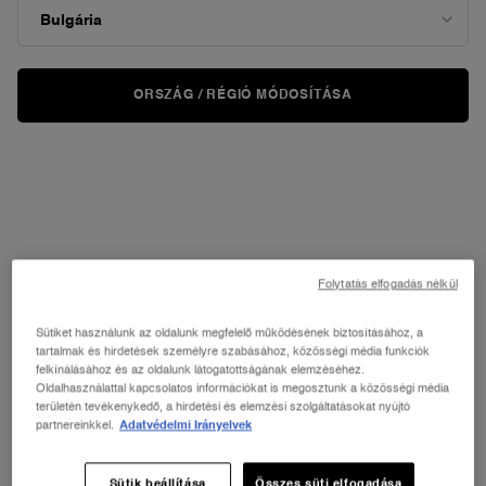
RÉNERGIE H.P.N. UVMUNE SPF50
JUICY CLUB SET
CREAM
Ajakszett Juicy Tubes Mini Trióval
ORSZÁG / RÉGIÓ MÓDOSÍTÁSA
5
83
Még nincs vélemény
Válasszon kiszerelést
Egy kiszerelés érhető el
Gift Set
47 300 Ft
13 900 Ft
HOZZÁADÁS A KOSÁRHOZ
RÉNERGIE H.P.N. UVMUNE SPF50 C
HOZZÁADÁS A KOSÁRHOZ
JUI
Folytatás elfogadás nélkül
ÚJ
Sütiket használunk az oldalunk megfelelő működésének biztosításához, a
tartalmak és hirdetések személyre szabásához, közösségi média funkciók
felkínálásához és az oldalunk látogatottságának elemzéséhez.
Oldalhasználattal kapcsolatos információkat is megosztunk a közösségi média
területén tevékenykedő, a hirdetési és elemzési szolgáltatásokat nyújtó
partnereinkkel.
Adatvédelmi Irányelvek
Sütik beállítása
Összes süti elfogadása