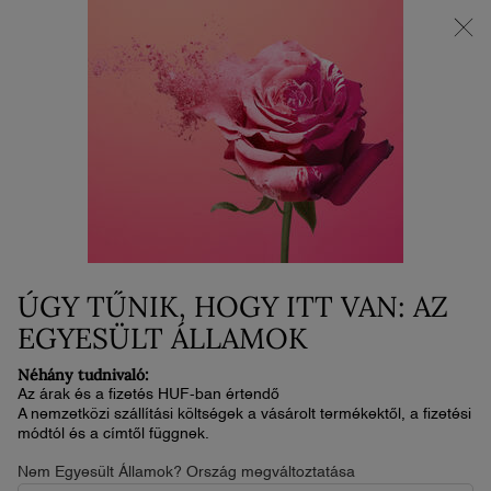
AZ ÚJ LA VIE EST BELLE VERY CHERRY | Neszesszer + minta +
minitermék ajándékba az új illat vásárlása mellé.*
0
Kosaram
0 termék
Main content
NINCS TALÁLAT
Rendezés
RENDEZÉS
314 termékek
LEGKERESETTEBB
SZŰRÉS
FILTER MENU
ÚJ
ÚJ
ÚGY TŰNIK, HOGY ITT VAN: AZ
EGYESÜLT ÁLLAMOK
Néhány tudnivaló:
Az árak és a fizetés HUF-ban értendő
A nemzetközi szállítási költségek a vásárolt termékektől, a fizetési
módtól és a címtől függnek.
Nem Egyesült Államok? Ország megváltoztatása