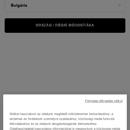
ORSZÁG / RÉGIÓ MÓDOSÍTÁSA
Folytatás elfogadás nélkül
Sütiket használunk az oldalunk megfelelő működésének biztosításához, a
tartalmak és hirdetések személyre szabásához, közösségi média funkciók
felkínálásához és az oldalunk látogatottságának elemzéséhez.
Oldalhasználattal kapcsolatos információkat is megosztunk a közösségi média