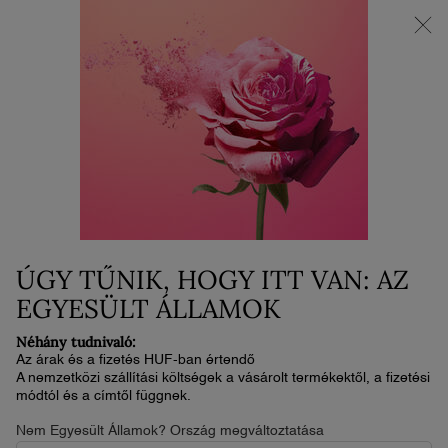
AZ ÚJ LA VIE EST BELLE VERY CHERRY | Neszesszer + minta +
minitermék ajándékba az új illat vásárlása mellé.*
0
Kosaram
0 termék
Main content
...
Illat
La Nuit Trésor
LA NUIT TRÉSOR
53 300 Ft
Készleten
2-4 nap
(71 066,67 Ft/100 ml.)
La Nuit Trésor: a fülledt éjszakák illata, mikor a szeretők
ÚGY TŰNIK, HOGY ITT VAN: AZ
mindent elsöprő szerelemben olvadnak öss ...
Olvassa el a
teljes leírást
EGYESÜLT ÁLLAMOK
Néhány tudnivaló:
Az árak és a fizetés HUF-ban értendő
A nemzetközi szállítási költségek a vásárolt termékektől, a fizetési
módtól és a címtől függnek.
Nem Egyesült Államok? Ország megváltoztatása