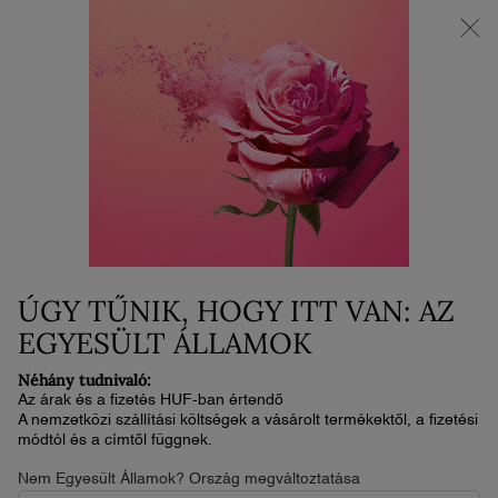
AZ ÚJ LA VIE EST BELLE VERY CHERRY | Neszesszer + minta +
minitermék ajándékba az új illat vásárlása mellé.*
0
Kosaram
0 termék
Main content
Home
Ajándékcsomagok
LA VIE EST BELLE BODY SET
33 300 Ft
Nincs készleten
(111 000 Ft/100 ml.)
Induljunk együtt a csodák éjszakája felé. Válasszon egy
ÚGY TŰNIK, HOGY ITT VAN: AZ
különleges ajándékot a Louvre piramisa előtt ...
Olvassa el a
teljes leírást
EGYESÜLT ÁLLAMOK
Néhány tudnivaló:
ÚJ
Az árak és a fizetés HUF-ban értendő
A nemzetközi szállítási költségek a vásárolt termékektől, a fizetési
LIMITÁLT KIADÁS
módtól és a címtől függnek.
Nem Egyesült Államok? Ország megváltoztatása