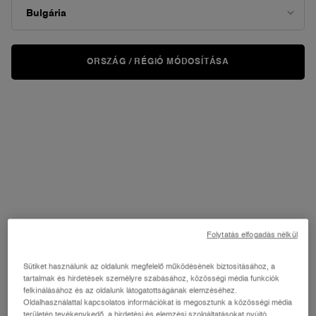
ORSZÁG / RÉGIÓ MÓDOSÍTÁSA
Folytatás elfogadás nélkül
Sütiket használunk az oldalunk megfelelő működésének biztosításához, a
tartalmak és hirdetések személyre szabásához, közösségi média funkciók
felkínálásához és az oldalunk látogatottságának elemzéséhez.
Oldalhasználattal kapcsolatos információkat is megosztunk a közösségi média
területén tevékenykedő, a hirdetési és elemzési szolgáltatásokat nyújtó