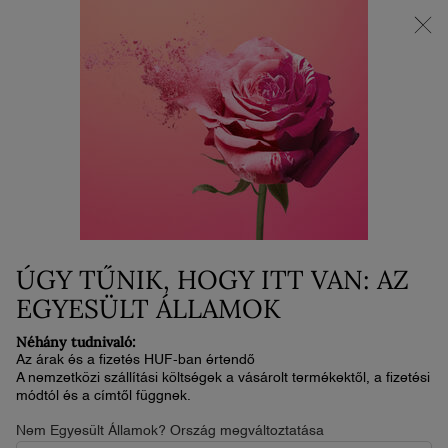
AZ ÚJ LA VIE EST BELLE VERY CHERRY | Neszesszer + minta +
minitermék ajándékba az új illat vásárlása mellé.*
0
Kosaram
0 termék
Main content
...
Ajak
Rúzsok
L'ABSOLU ROUGE CREAM
19 800 Ft
Készleten
2-4 nap
A L'Absolu Rouge Cream a Lancôme eddigi legkényelmesebb
rúzsa. Megvan a ragyogó krémes végeredmény, ...
Olvassa el
ÚGY TŰNIK, HOGY ITT VAN: AZ
a teljes leírást
EGYESÜLT ÁLLAMOK
3/5
3 értékelés
Néhány tudnivaló:
Az árak és a fizetés HUF-ban értendő
A nemzetközi szállítási költségek a vásárolt termékektől, a fizetési
módtól és a címtől függnek.
Nem Egyesült Államok? Ország megváltoztatása