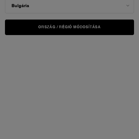
ORSZÁG / RÉGIÓ MÓDOSÍTÁSA
KIPRÓBÁLOM
VIRTUÁLISAN
L'ABSOLU ROUGE CREAM