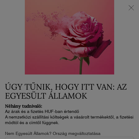
AZ ÚJ LA VIE EST BELLE VERY CHERRY | Neszesszer + minta +
minitermék ajándékba az új illat vásárlása mellé.*
0
Kosaram
0 termék
Main content
NINCS TALÁLAT
Rendezés
RENDEZÉS
314 termékek
LEGKERESETTEBB
SZŰRÉS
FILTER MENU
ÚJ
ÚJ
ÚGY TŰNIK, HOGY ITT VAN: AZ
EGYESÜLT ÁLLAMOK
Néhány tudnivaló:
Az árak és a fizetés HUF-ban értendő
A nemzetközi szállítási költségek a vásárolt termékektől, a fizetési
módtól és a címtől függnek.
Nem Egyesült Államok? Ország megváltoztatása