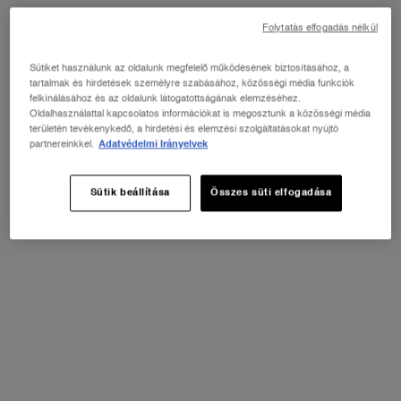
Folytatás elfogadás nélkül
Sütiket használunk az oldalunk megfelelő működésének biztosításához, a
tartalmak és hirdetések személyre szabásához, közösségi média funkciók
felkínálásához és az oldalunk látogatottságának elemzéséhez.
Válasszon kiszerelést
Oldalhasználattal kapcsolatos információkat is megosztunk a közösségi média
Válasszon egy color lehetőséget a(z) TEINT IDOLE ULTRA WEAR C.E. S
területén tevékenykedő, a hirdetési és elemzési szolgáltatásokat nyújtó
Light Glow
partnereinkkel.
Adatvédelmi Irányelvek
Sütik beállítása
Összes süti elfogadása
Minden
Nudes
Kiválasztott
Light Glow, 1 of 3
Kiválasztott
A kiválasztott termék nincs készleten, Medium Glow, 2 vagy 3
Kiválasztott
Deep Glow, 3 of 3
AZ ÚJ LA VIE EST BELLE VERY CHERRY
ILLAT
ⓘ
Fedezd fel az ikonikus La Vie Est Belle legújabb,
Very Cherry illatát! Kapj egy neszesszert + egy