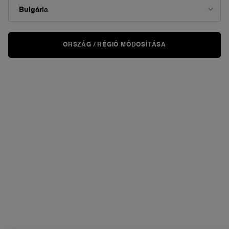
ORSZÁG / RÉGIÓ MÓDOSÍTÁSA
KIPRÓBÁLOM
VIRTUÁLISAN
TEINT IDOLE ULTRA WEAR