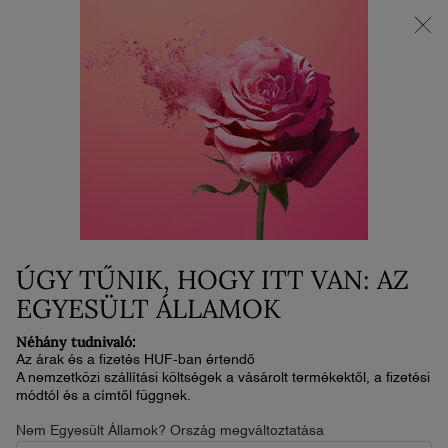
AZ ÚJ LA VIE EST BELLE VERY CHERRY | Neszesszer + minta +
minitermék ajándékba az új illat vásárlása mellé.*
0
Kosaram
0 termék
Main content
Home
Új
TEINT IDOLE ULTRA WEAR C.E.
SKIN TRANSFORMING
HIGHLIGHTER
ÚGY TŰNIK, HOGY ITT VAN: AZ
30 500 Ft
Készleten
2-4 nap
EGYESÜLT ÁLLAMOK
C.E. SKIN TRANSFORMING HIGHLIGHTER A Lancôme Teint
Idole Ultra Wear C.E. Skin Transforming Highligh ...
Olvassa el
Néhány tudnivaló:
a teljes leírást
Az árak és a fizetés HUF-ban értendő
A nemzetközi szállítási költségek a vásárolt termékektől, a fizetési
módtól és a címtől függnek.
ÚJ
Nem Egyesült Államok? Ország megváltoztatása