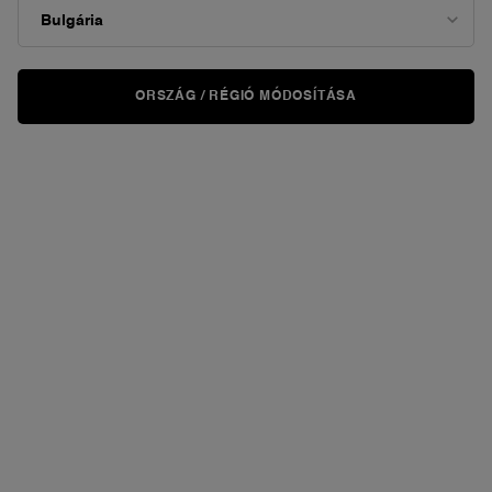
ORSZÁG / RÉGIÓ MÓDOSÍTÁSA
KIPRÓBÁLOM
VIRTUÁLISAN
TEINT IDOLE ULTRA WEA