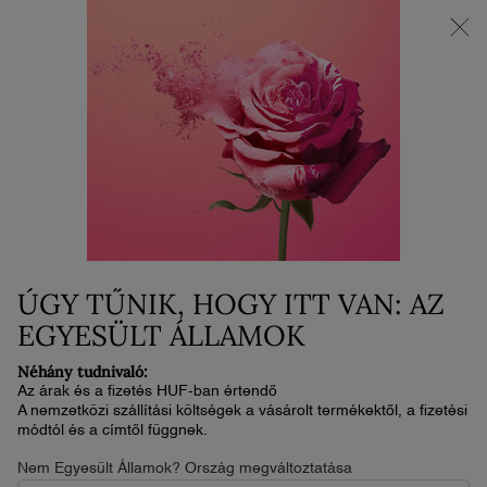
SUPER BRAND DAYS | Akár 30% KEDVEZMÉNY!*
0
Kosaram
0 termék
Main content
...
Arc
Alapozó
TEINT IDOLE ULTRA WEAR
CARE & GLOW ALAPOZÓ
24 300 Ft
Készleten
2-4 nap
(81 000 Ft/100 ml.)
ÚGY TŰNIK, HOGY ITT VAN: AZ
Újfajta ragyogásfokozó technológiával készült alapozó, amely
24 órán át nyújt egészségesen ragyogó m ...
Olvassa el a
EGYESÜLT ÁLLAMOK
teljes leírást
Néhány tudnivaló:
Az árak és a fizetés HUF-ban értendő
A nemzetközi szállítási költségek a vásárolt termékektől, a fizetési
módtól és a címtől függnek.
Nem Egyesült Államok? Ország megváltoztatása