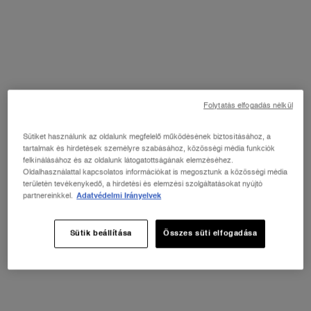
PDP Product description section
Folytatás elfogadás nélkül
Sütiket használunk az oldalunk megfelelő működésének biztosításához, a
tartalmak és hirdetések személyre szabásához, közösségi média funkciók
felkínálásához és az oldalunk látogatottságának elemzéséhez.
Oldalhasználattal kapcsolatos információkat is megosztunk a közösségi média
területén tevékenykedő, a hirdetési és elemzési szolgáltatásokat nyújtó
partnereinkkel.
Adatvédelmi Irányelvek
Sütik beállítása
Összes süti elfogadása