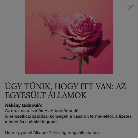
AZ ÚJ LA VIE EST BELLE VERY CHERRY | Neszesszer + minta +
minitermék ajándékba az új illat vásárlása mellé.*
0
Kosaram
0 termék
Main content
Home
Bőrápolás
DOUCEUR CLEANSING DUO
SET 400ML
26 900 Ft
Nincs készleten
ÚGY TŰNIK, HOGY ITT VAN: AZ
BŐRPUHÍTÓ ÉS ARCTISZTÍTÓ RUTIN
EGYESÜLT ÁLLAMOK
Néhány tudnivaló:
ÚJ
Az árak és a fizetés HUF-ban értendő
LIMITÁLT KIADÁS
A nemzetközi szállítási költségek a vásárolt termékektől, a fizetési
módtól és a címtől függnek.
Nem Egyesült Államok? Ország megváltoztatása