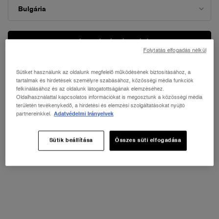
ORSZÁG / RÉGIÓ MÓDOSÍTÁSA
Folytatás elfogadás nélkül
Sütiket használunk az oldalunk megfelelő működésének biztosításához, a
tartalmak és hirdetések személyre szabásához, közösségi média funkciók
felkínálásához és az oldalunk látogatottságának elemzéséhez.
Oldalhasználattal kapcsolatos információkat is megosztunk a közösségi média
területén tevékenykedő, a hirdetési és elemzési szolgáltatásokat nyújtó
partnereinkkel.
Adatvédelmi Irányelvek
Sütik beállítása
Összes süti elfogadása
Egy méretet elérhető
Gift Set
-
26 900 Ft