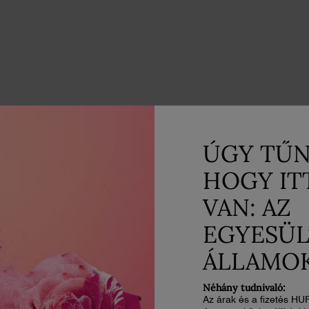
ÚGY TŰN
HOGY IT
EUFÓRIÁT az Ô OUI-va
VAN: AZ
EGYESÜL
ÁLLAMO
az
✓ 77 % egyetért abban, hogy minden
✓ 
viseléskor boldogsághullámot érez.
el
Néhány tudnivaló:
Az árak és a fizetés HU