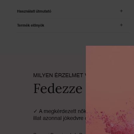
Használati útmutató
Termék előnyök
PDP Section Accordion on Mobile
pdp-section-benefits-highlighted_LayoutFragrance
MILYEN ÉRZELMET VÁLASZT?
Fedezze fel az 
✓ A megkérdezett nők 82 %-a szerint ez 
illat azonnal jókedvre deríti.