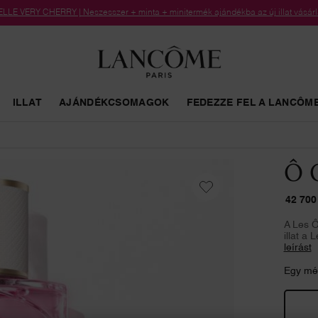
LLE VERY CHERRY | Neszesszer + minta + minitermék ajándékba az új illat vásárl
ILLAT
AJÁNDÉKCSOMAGOK
FEDEZZE FEL A LANCÔME
Ô 
42 700
A Les Ô
illat a
leírást
Egy mér