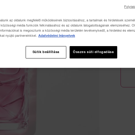
Folytat
Mennyi
nálunk az oldalunk megfelelő működésének biztosításához, a tartalmak és hirdetések szemé
−
közösségi média funkciók felkínálásához és az oldalunk látogatottságának elemzéséhez. Ol
információkat is megosztunk a közösségi média területén tevékenykedő, a hirdetési és elem
kat nyújtó partnereinkkel.
Adatvédelmi Irányelvek
Sütik beállítása
Összes süti elfogadása