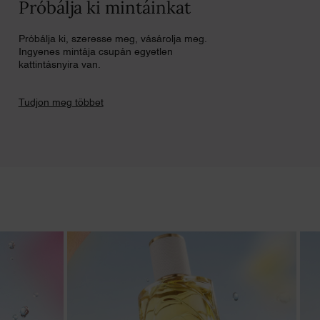
Próbálja ki mintáinkat
Próbálja ki, szeresse meg, vásárolja meg.
Ingyenes mintája csupán egyetlen
kattintásnyira van.
Tudjon meg többet