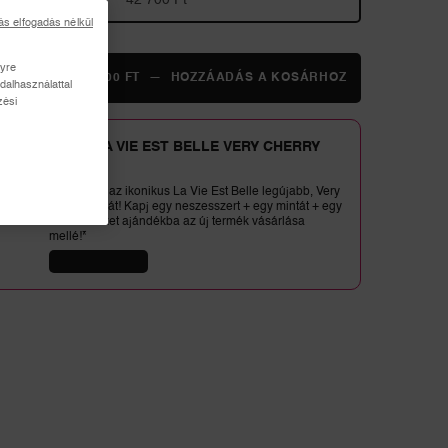
42 700 Ft
ás elfogadás nélkül
ség
lyre
+
42 700 FT
―
HOZZÁADÁS A KOSÁRHOZ
Ô OUI
dalhasználattal
zési
AZ ÚJ LA VIE EST BELLE VERY CHERRY
ILLAT
ⓘ
Fedezd fel az ikonikus La Vie Est Belle legújabb, Very
Cherry illatát! Kapj egy neszesszert + egy mintát + egy
miniterméket ajándékba az új termék vásárlása
mellé!*
VÁSÁRLÁS