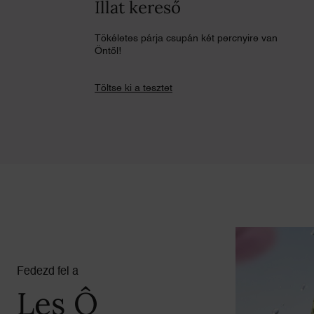
Illat kereső
Tökéletes párja csupán két percnyire van
Öntől!
Töltse ki a tesztet
pdp-section-compare-world-of-o
Fedezd fel a
Les Ô