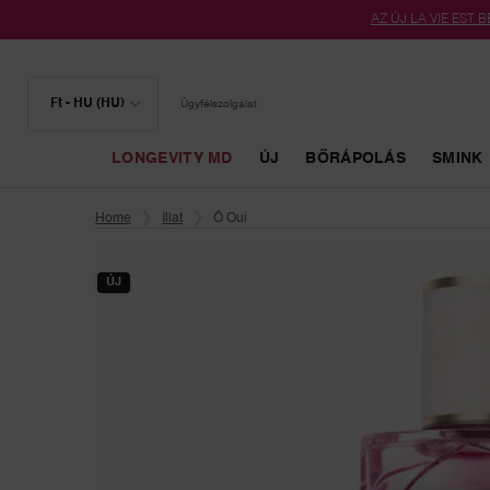
AZ ÚJ LA VIE EST BE
Ft - HU (HU)
Ügyfélszolgálat
LONGEVITY MD
ÚJ
BŐRÁPOLÁS
SMINK
Main content
Home
Illat
Ô Oui
ÚJ