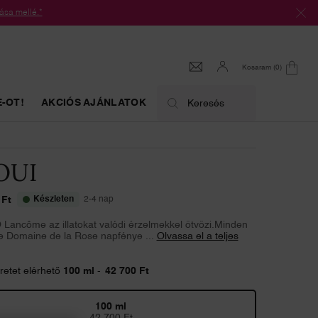
ása mellé.*
Kosaram
0
0 termék
-OT!
AKCIÓS AJÁNLATOK
Keresés
OUI
 Ft
Készleten
2-4 nap
 Lancôme az illatokat valódi érzelmekkel ötvözi.Minden
 Le Domaine de la Rose napfénye ...
Olvassa el a teljes
etet elérhető
100 ml
-
42 700 Ft
100 ml
Kiválasztott
, 1 of 1