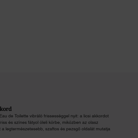
kkord
au de Toilette vibráló frissességgel nyit: a licsi akkordot
friss és színes fátyol öleli körbe, miközben az olasz
 a legtermészetesebb, szaftos és pezsgő oldalát mutatja