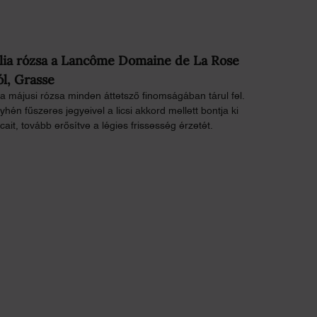
lia rózsa a Lancôme Domaine de La Rose
ól, Grasse
ia májusi rózsa minden áttetsző finomságában tárul fel.
hén fűszeres jegyeivel a licsi akkord mellett bontja ki
cait, tovább erősítve a légies frissesség érzetét.