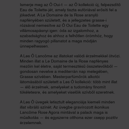
Ismerje meg az Ô Oui-t — az Ô kollekció új, felpezsdítő
Eau de Toilette-jét, amely tiszta eufóriával erősíti fel a
jókedvet. A Le Domaine de la Rose aranyló
napfényében született, és a jellegzetes grasse-i
rózsával nemesítve az Ô Oui Eau de Toilette egy
villámcsapásnyi igen: óda az izgalomhoz, a
szabadsághoz és ahhoz a felhőtlen örömhöz, hogy
minden ragyogó pillanatot a maga módján
ünnepelhessen.
A Les Ô Lancôme az illatokat valódi érzelmekkel ötvözi.
Minden illat a Le Domaine de la Rose napfényes
mezőin kel életre, saját termesztésű összetevőkből —
gondosan nevelve a mediterrán nap melegében,
Grasse szívében. Mesterparfümőrök alkotói
látomásából született a Les Ô kollekció: több mint illat
— élő érzelmek, amelyeket a tudomány finomít
tökéletesre, és amelyeket viselőik szívből szeretnek.
A Les Ô üvegek letisztult eleganciája kiemeli minden
illat vibráló színét. Az üvegbe gravírozott ikonikus
Lancôme Rose Agora mintával a palack maga is
műalkotás — és egyszerre otthona ezer csepp pozitív
érzelemnek.