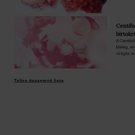
Centifo
birtokr
A Centifol
Meleg, eny
virágos ar
Teljes összetevő lista