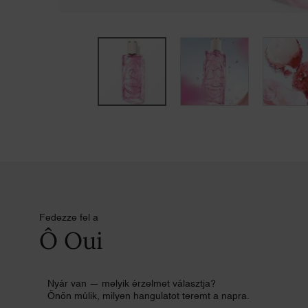
pdp-section-quicklinks
pdp-section-product-description-fragrance-LAYOUT
Fedezze fel a
Ô Oui
Nyár van — melyik érzelmet választja?
Önön múlik, milyen hangulatot teremt a napra.