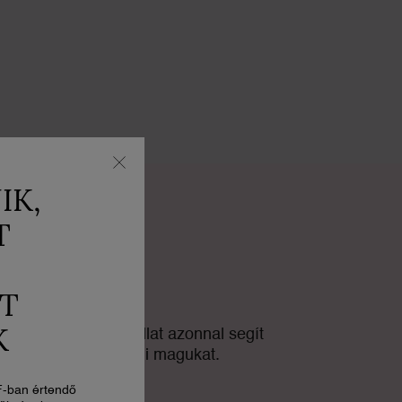
IK,
T
l
T
K
74 % szerint ez az illat azonnal segít
ragadtatottnak érezni magukat.
F-ban értendő