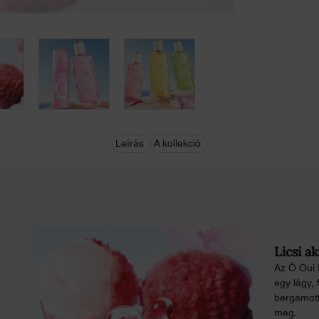
Leírás
A kollekció
Licsi a
Az Ô Oui E
egy lágy, 
bergamott
meg.