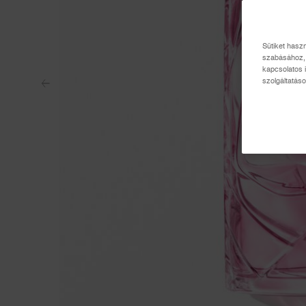
Sütiket hasz
szabásához, 
kapcsolatos 
szolgáltatáso